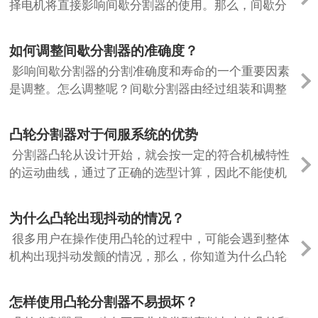
择电机将直接影响间歇分割器的使用。那么，间歇分
割器应该如何选择合适的电机呢？ 诸城科诺间歇分割
器厂家告诉大家，一种是普通电机，动...
如何调整间歇分割器的准确度？
影响间歇分割器的分割准确度和寿命的一个重要因素
是调整。怎么调整呢？间歇分割器由经过组装和调整
的加工零件制成。调整不当会影响分割，冲击和噪音
的准确性，对间歇分割器的损坏不会达到...
凸轮分割器对于伺服系统的优势
分割器凸轮从设计开始，就会按一定的符合机械特性
的运动曲线，通过了正确的选型计算，因此不能使机
械过载。稳定的旋转运动从切入了凸轮开始，分度的
功能来自于凸轮自身的结构，所以，凸轮...
为什么凸轮出现抖动的情况？
很多用户在操作使用凸轮的过程中，可能会遇到整体
机构出现抖动发颤的情况，那么，你知道为什么凸轮
会出现抖动的情况吗？导致抖动的原因是什么呢？接
下来就由诸城科诺凸轮厂家来为大家介绍...
怎样使用凸轮分割器不易损坏？