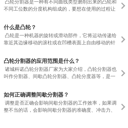
凸轮分割器是一种有不同曲线类型磨削出来的凸轮和
不同工位数的分度机构组成的，要想在使用的过程让
凸轮分割器不轻易的出故障，就需要后期合理的去使
用和规范保养维护凸轮分割器。 1、在选...
什么是凸轮？
凸轮是一种机器的旋转或滑动部件，它将运动传递给
靠近其边缘移动的滚柱或在凹槽表面上自由移动的针
杆，或接收来自滚柱和针杆的力。凸轮从动件机构可
以设计为在其运动范围内满足几乎任何输...
凸轮分割器的应用范围是什么？
诸城科诺凸轮分割器厂家为大家介绍，凸轮分割器也
叫作分割器、间歇凸轮分割器、凸轮分度器等，是一
种可靠、稳定的一种间歇式传动机构，通过该机构可
将连续的输入运动转化为间歇式的分度或...
如何正确调整间歇分割器？
调整是否正确会影响间歇分割器的工作效率，如果调
整不当的话，会影响间歇分割器的准确度、冲击力、
噪音等，甚至会对其造成损坏；达不到预期的使用效
果。下面就由诸城科诺间歇分割器厂家为...